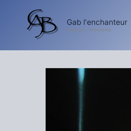
Aller
au
contenu
Gab l'enchanteur
Magicien - Mentaliste