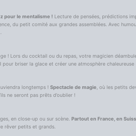
z pour le mentalisme !
Lecture de pensées, prédictions imp
ence, du petit comité aux grandes assemblées. Avec humour e
é
.
e ! Lors du cocktail ou du repas, votre magicien déambule 
al pour briser la glace et créer une atmosphère chaleureuse e
souviendra longtemps !
Spectacle de magie
, où les petits d
s ne seront pas prêts d’oublier !
 âges, en close-up ou sur scène.
Partout en France, en Suis
 rêver petits et grands.