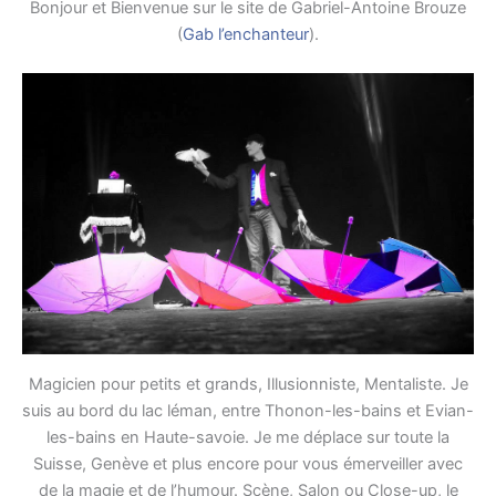
Bonjour et Bienvenue sur le site de Gabriel-Antoine Brouze
(
Gab l’enchanteur
).
Magicien pour petits et grands, Illusionniste, Mentaliste. Je
suis au bord du lac léman, entre Thonon-les-bains et Evian-
les-bains en Haute-savoie. Je me déplace sur toute la
Suisse, Genève et plus encore pour vous émerveiller avec
de la magie et de l’humour. Scène, Salon ou Close-up, le