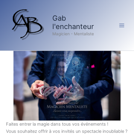
Aller
au
Gab
contenu
l'enchanteur
Magicien - Mentaliste
Faites entrer la magie dans tous vos événements !
Vous souhaitez offrir à vos invités un spectacle inoubliable ?