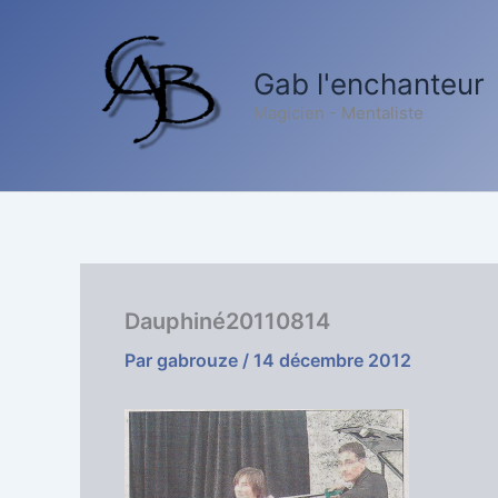
Aller
au
contenu
Gab l'enchanteur
Magicien - Mentaliste
Dauphiné20110814
Par
gabrouze
/
14 décembre 2012