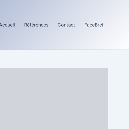
Accueil
Références
Contact
FaceBref