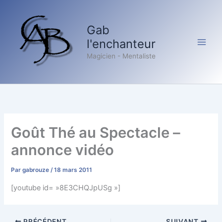
Aller
au
Gab
contenu
l'enchanteur
Magicien - Mentaliste
Goût Thé au Spectacle –
annonce vidéo
Par
gabrouze
/
18 mars 2011
[youtube id= »8E3CHQJpUSg »]
PRÉCÉDENT
SUIVANT