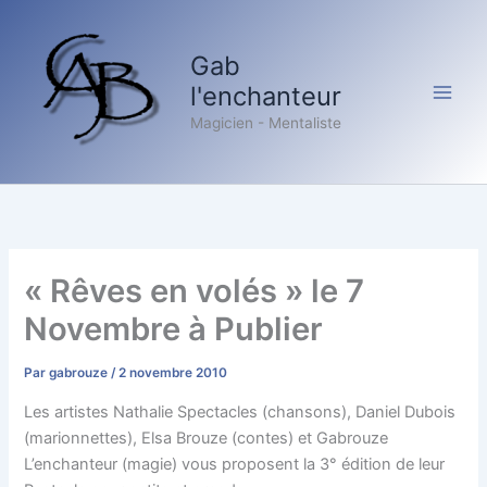
Aller
au
Gab
contenu
l'enchanteur
Magicien - Mentaliste
« Rêves en volés » le 7
Novembre à Publier
Par
gabrouze
/
2 novembre 2010
Les artistes Nathalie Spectacles (chansons), Daniel Dubois
(marionnettes), Elsa Brouze (contes) et Gabrouze
L’enchanteur (magie) vous proposent la 3° édition de leur