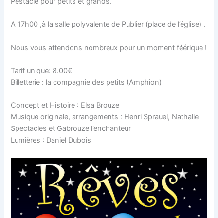
Pestacle pour petits et grands.
A 17h00 ,à la salle polyvalente de Publier (place de l’église) .
Nous vous attendons nombreux pour un moment féérique !
Tarif unique: 8.00€
Billetterie : la compagnie des petits (Amphion)
Concept et Histoire : Elsa Brouze
Musique originale, arrangements : Henri Sprauel, Nathalie
Spectacles et Gabrouze l’enchanteur
Lumières : Daniel Dubois